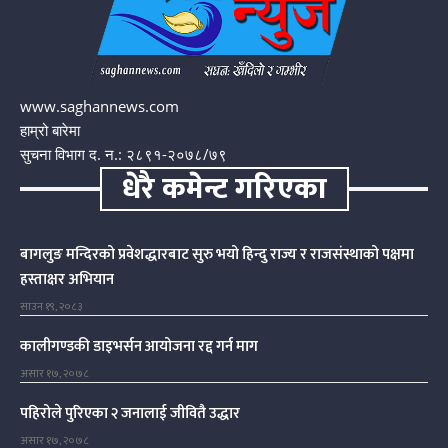
www.saghannews.com
हाम्रो बारेमा
सुचना विभाग द. न.: २८९१-२०७८/७९
धेरै कमेन्ट गरिएका
बागलुङ मन्दिरको प्रवेशद्धारबाट सुरु भयो हिन्दु राज्य र राजसंस्थाको पक्षमा
हस्ताक्षर अभियान
साउन १९, २०८३
कालीगण्डकी डाइभर्सन आयोजना रद्द गर्न माग
असार १७, २०७८
पहिरोले पुरिएका २ जनालाई जीवितै उद्धार
असार १७, २०७८